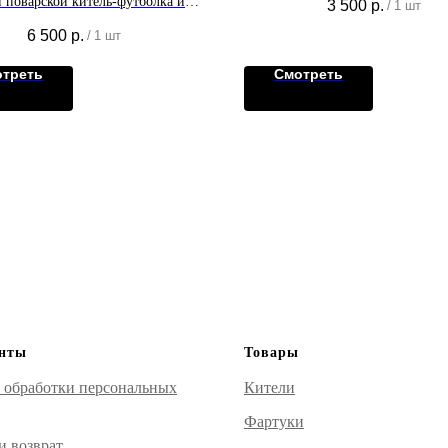
 поварской китель-футболка из
3 500
р.
/
1 шт
видов ткани. Комфорт, стиль и
6 500
р.
/
1 шт
актичность в одной модели.
треть
Смотреть
нты
Товары
 обработки персональных
Кители
Фартуки
и возврат