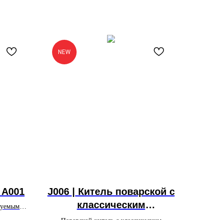
NEW
 A001
J006 | Китель поварской c
классическим
ируемыми
садки
воротником