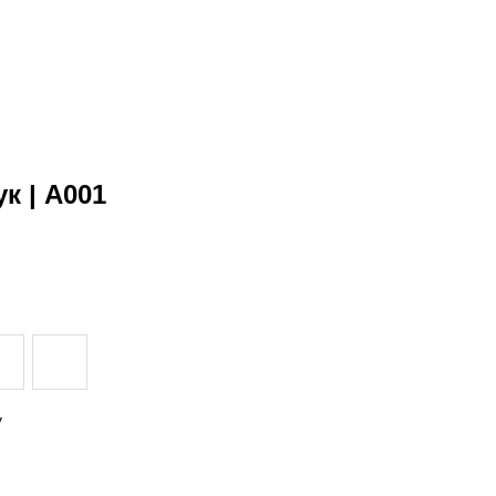
к | A001
у