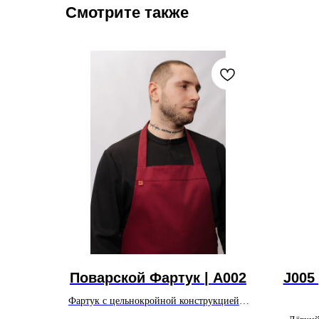
Смотрите также
Поварской Фартук | A002
J005
Фартук с цельнокройной конструкцией и
регулируемым поясом для надёжной