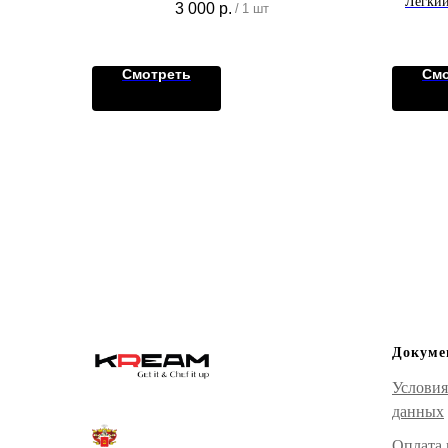
Лёгкий
3 000
р.
/
1 шт
фиксации и защиты
двух 
пр
Смотреть
Смо
Докуме
Условия
данных
Оплата 