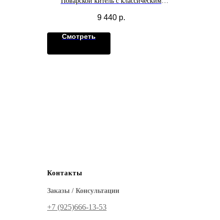
Поварской китель с классическим
воротником — идеальный баланс между
9 440
р.
стилем и практичностью. Комфорт и стиль
в одной модели.
Смотреть
Контакты
Заказы / Консультации
+7 (925)‪666-13-53