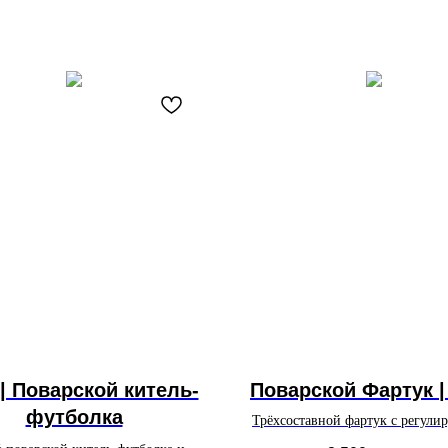
 | Поварской китель-
Поварской Фартук |
футболка
Трёхсоставной фартук с регул
элементами для идеальной по