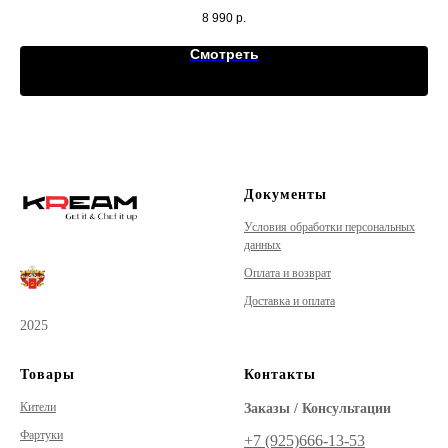
Комфорт, элегантность и свобода движений.
8 990
р.
Смотреть
Документы
Условия обработки персональных
данных
Оплата и возврат
Доставка и оплата
2025
Товары
Контакты
Кители
Заказы / Консультации
Фартуки
+7 (925)‪666-13-53