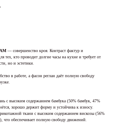
у
REAM
— совершенство кроя. Контраст фактур и
я тех, кто проводит долгие часы на кухне и требует от
ти, но и эстетики.
ство в работе, а фасон реглан даёт полную свободу
узке.
ань с высоким содержанием бамбука (50% бамбук, 47%
мнётся, хорошо держит форму и устойчива к износу.
трикотажной ткани с высоким содержанием вискозы (56%
н), что обеспечивает полную свободу движений.